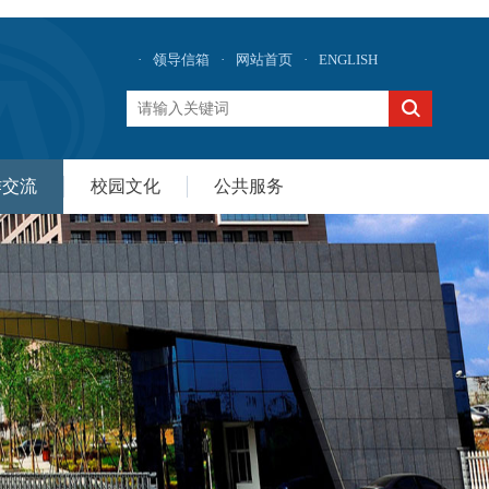
·
领导信箱
·
网站首页
·
ENGLISH
作交流
校园文化
公共服务