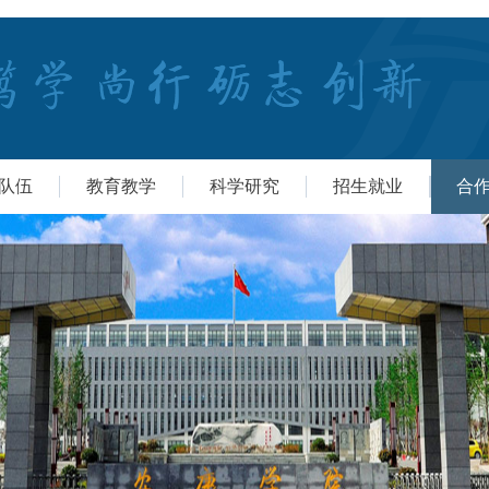
队伍
教育教学
科学研究
招生就业
合